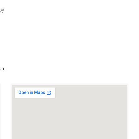
py
com