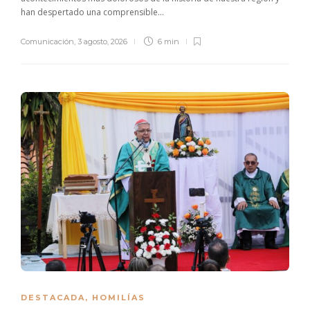
han despertado una comprensible...
Comunicación
,
3 agosto, 2026
6 min
DESTACADA
,
HOMILÍAS