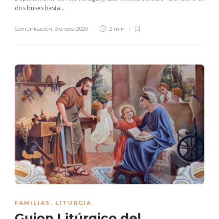
dos buses hasta...
Comunicación
,
9 enero, 2020
2 min
FAMILIAS
,
LITURGIA
Guion Litúrgico del