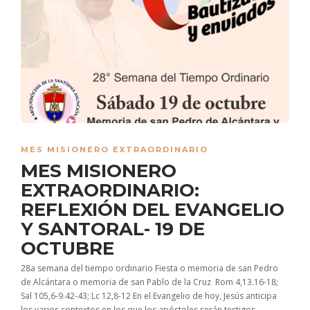
MES MISIONERO EXTRAORDINARIO
MES MISIONERO
EXTRAORDINARIO:
REFLEXIÓN DEL EVANGELIO
Y SANTORAL- 19 DE
OCTUBRE
28a semana del tiempo ordinario Fiesta o memoria de san Pedro
de Alcántara o memoria de san Pablo de la Cruz Rom 4,13.16-18;
Sal 105,6-9.42-43; Lc 12,8-12 En el Evangelio de hoy, Jesús anticipa
los varios contextos en los que los apóstoles serán testigos,