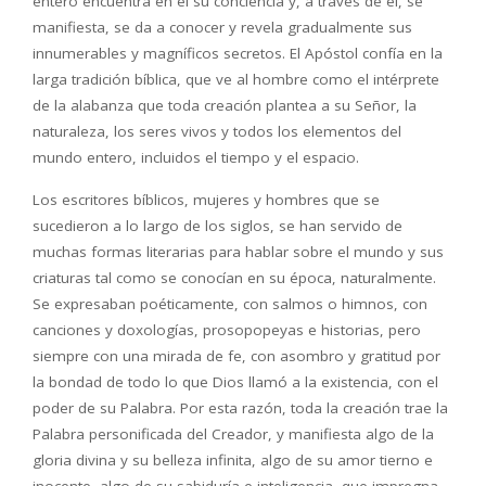
entero encuentra en él su conciencia y, a través de él, se
manifiesta, se da a conocer y revela gradualmente sus
innumerables y magníficos secretos. El Apóstol confía en la
larga tradición bíblica, que ve al hombre como el intérprete
de la alabanza que toda creación plantea a su Señor, la
naturaleza, los seres vivos y todos los elementos del
mundo entero, incluidos el tiempo y el espacio.
Los escritores bíblicos, mujeres y hombres que se
sucedieron a lo largo de los siglos, se han servido de
muchas formas literarias para hablar sobre el mundo y sus
criaturas tal como se conocían en su época, naturalmente.
Se expresaban poéticamente, con salmos o himnos, con
canciones y doxologías, prosopopeyas e historias, pero
siempre con una mirada de fe, con asombro y gratitud por
la bondad de todo lo que Dios llamó a la existencia, con el
poder de su Palabra. Por esta razón, toda la creación trae la
Palabra personificada del Creador, y manifiesta algo de la
gloria divina y su belleza infinita, algo de su amor tierno e
inocente, algo de su sabiduría e inteligencia, que impregna