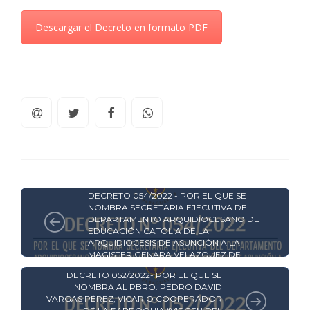
Descargar el Decreto en formato PDF
DECRETOS Y RESOLUCIONES
DECRETO 054/2022 - POR EL QUE SE
NOMBRA SECRETARIA EJECUTIVA DEL
DEPARTAMENTO ARQUIDIOCESANO DE
EDUCACIÓN CATÓLIA DE LA
ARQUIDIÓCESIS DE ASUNCIÓN A LA
MAGISTER GENARA VELAZQUEZ DE
DECRETOS Y RESOLUCIONES
YEGROS
DECRETO 052/2022- POR EL QUE SE
NOMBRA AL PBRO. PEDRO DAVID
VARGAS PÉREZ, VICARIO COOPERADOR