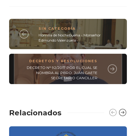
SIN CATEGORÍA
Homilía de Nochebuena - Monseñor
Edmundo Valenzuela
DECRETOS Y RESOLUCIONES
DECRETO N° 92/2017 POR EL CUAL SE
NOMBRA AL PBRO. JUAN GAETE
SECRETARIO CANCILLER
Relacionados