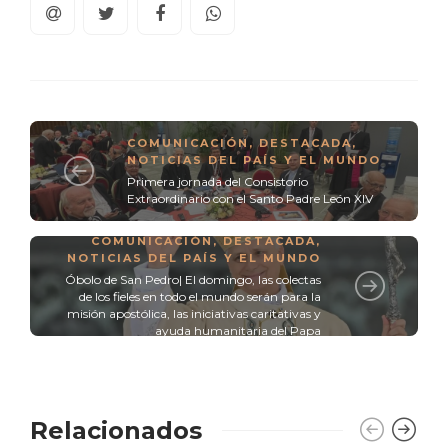
COMUNICACIÓN
,
DESTACADA
,
NOTICIAS DEL PAÍS Y EL MUNDO
Primera jornada del Consistorio
Extraordinario con el Santo Padre León XIV
COMUNICACIÓN
,
DESTACADA
,
NOTICIAS DEL PAÍS Y EL MUNDO
Óbolo de San Pedro| El domingo, las colectas
de los fieles en todo el mundo serán para la
misión apostólica, las iniciativas caritativas y
ayuda humanitaria del Papa
Relacionados