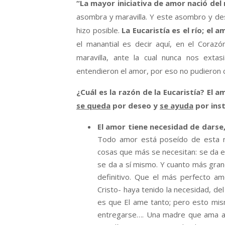
“La mayor iniciativa de amor nació
del
asombra y maravilla. Y este asombro y des
hizo posible.
La Eucarist
ía es el río; el 
el manantial es decir aquí, en el Corazó
maravilla, ante la cual nunca nos ext
entendieron el amor, por eso no pudieron 
¿Cuál es la razón de la Eucaristía? El a
se queda
por deseo y
se ayuda
por inst
El amor tiene necesidad de darse
Todo amor está poseído de esta n
cosas que más se necesitan: se da el 
se da a sí mismo. Y cuanto más gran
definitivo. Que el más perfecto a
Cristo- haya tenido la necesidad, d
es que El ame tanto; pero esto mis
entregarse…. Una madre que ama a s