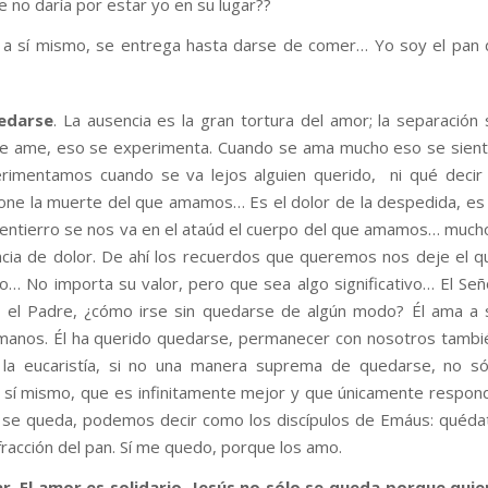
ue no daría por estar yo en su lugar??
a a sí mismo, se entrega hasta darse de comer… Yo soy el pan
edarse
. La ausencia es la gran tortura del amor; la separación 
se ame, eso se experimenta. Cuando se ama mucho eso se sient
imentamos cuando se va lejos alguien querido, ni qué decir 
one la muerte del que amamos… Es el dolor de la despedida, es 
 entierro se nos va en el ataúd el cuerpo del que amamos… much
ia de dolor. De ahí los recuerdos que queremos nos deje el q
lo… No importa su valor, pero que sea algo significativo… El Señ
a el Padre, ¿cómo irse sin quedarse de algún modo? Él ama a 
manos. Él ha querido quedarse, permanecer con nosotros tambi
a eucaristía, si no una manera suprema de quedarse, no só
 sí mismo, que es infinitamente mejor y que únicamente respon
s se queda, podemos decir como los discípulos de Emáus: quéda
racción del pan. Sí me quedo, porque los amo.
ar. El amor es solidario. Jesús no sólo se queda porque quie