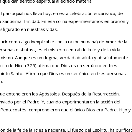
que dan sentido espiritual al edificio material.
parroquial nos lleva hoy, en esta celebración eucarística, de
la Santísima Trinidad. En esa colina experimentamos en oración y
sfigurado en nuestras vidas.
ducir como algo inexplicable con la razón humana) de Amor de la
sonas distintas-, es el misterio central de la fe y de la vida
 Sí mismo. Aunque es un dogma, verdad absoluta y absolutamente
lio de Nicea 325) afirma que Dios es un ser único en tres
Espíritu Santo. Afirma que Dios es un ser único en tres personas
o.
 que entendieron los Apóstoles. Después de la Resurrección,
viado por el Padre. Y, cuando experimentaron la acción del
 Pentecostés, comprendieron que el único Dios era Padre, Hijo y
de la fe de la Iglesia naciente. El fuego del Espíritu, ha purifica