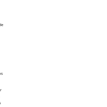
de
os
ar
a
s