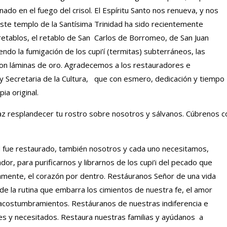
inado en el fuego del crisol. El Espíritu Santo nos renueva, y nos
te templo de la Santísima Trinidad ha sido recientemente
retablos, el retablo de San Carlos de Borromeo, de San Juan
yendo la fumigación de los cupi’í (termitas) subterráneos, las
on láminas de oro. Agradecemos a los restauradores e
s y Secretaria de la Cultura, que con esmero, dedicación y tiempo
ia original.
haz resplandecer tu rostro sobre nosotros y sálvanos. Cúbrenos c
dad fue restaurado, también nosotros y cada uno necesitamos,
r, para purificarnos y librarnos de los cupi’i del pecado que
ente, el corazón por dentro. Restáuranos Señor de una vida
de la rutina que embarra los cimientos de nuestra fe, el amor
de acostumbramientos. Restáuranos de nuestras indiferencia e
res y necesitados. Restaura nuestras familias y ayúdanos a