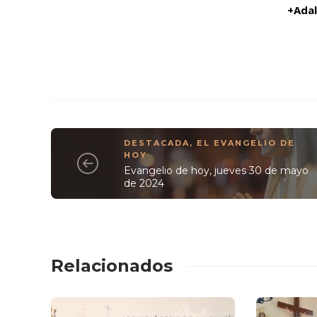
+Adal
DESTACADA
,
EL EVANGELIO DE
HOY
Evangelio de hoy, jueves 30 de mayo
de 2024
Relacionados