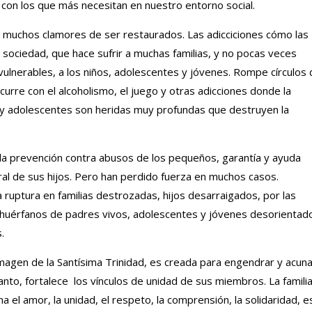
os con los que más necesitan en nuestro entorno social.
 muchos clamores de ser restaurados. Las adicciciones cómo las
sociedad, que hace sufrir a muchas familias, y no pocas veces
ulnerables, a los niños, adolescentes y jóvenes. Rompe círculos 
urre con el alcoholismo, el juego y otras adicciones donde la
os y adolescentes son heridas muy profundas que destruyen la
e la prevención contra abusos de los pequeños, garantía y ayuda
gral de sus hijos. Pero han perdido fuerza en muchos casos.
ruptura en familias destrozadas, hijos desarraigados, por las
 huérfanos de padres vivos, adolescentes y jóvenes desorientad
.
 imagen de la Santísima Trinidad, es creada para engendrar y acun
u Santo, fortalece los vínculos de unidad de sus miembros. La famili
a el amor, la unidad, el respeto, la comprensión, la solidaridad, e