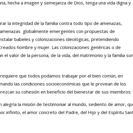
ana, hecha a imagen y semejanza de Dios, tenga una vida digna y
ar la integridad de la familia contra todo tipo de amenazas,
e amenazas globalmente emergentes con propuestas de
stalar babeles y colonizaciones ideológicas, pretendiendo
r creados hombre y mujer. Las colonizaciones genéricas o de
el valor de la persona, de la vida, del matrimonio y la familia so
ida requiere que todos podamos trabajar por el bien común, en
mando las condiciones socioeconómicas que le provean de los
orezcan su cohesión en beneficio del bienestar de sus miembros.
n alegría la misión de testimoniar al mundo, sediento de amor, q
r infinito, el amor concreto del Padre, del Hijo y del Espíritu San