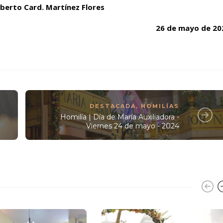
berto Card. Martínez Flores
26 de mayo de 20
DESTACADA
,
HOMILÍAS
Homilía | Día de María Auxiliadora -
Viernes 24 de mayo - 2024