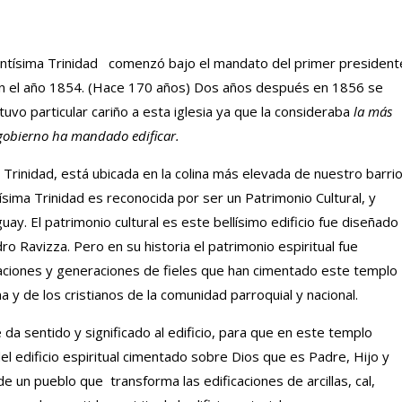
antísima Trinidad comenzó bajo el mandato del primer president
 en el año 1854. (Hace 170 años) Dos años después en 1856 se
e tuvo particular cariño a esta iglesia ya que la consideraba
la más
 gobierno ha mandado edificar.
Trinidad, está ubicada en la colina más elevada de nuestro barri
sima Trinidad es reconocida por ser un Patrimonio Cultural, y
ay. El patrimonio cultural es este bellísimo edificio fue diseñado
dro Ravizza. Pero en su historia el patrimonio espiritual fue
raciones y generaciones de fieles que han cimentado este templo
na y de los cristianos de la comunidad parroquial y nacional.
da sentido y significado al edificio, para que en este templo
el edificio espiritual cimentado sobre Dios que es Padre, Hijo y
 de un pueblo que transforma las edificaciones de arcillas, cal,