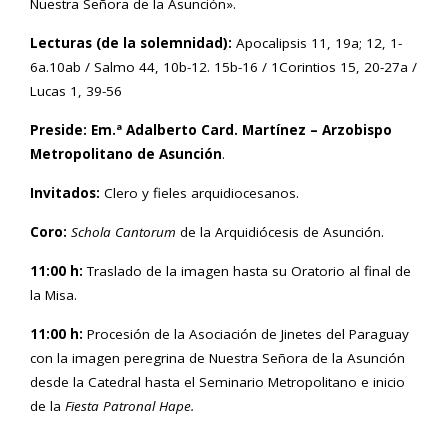
Nuestra Señora de la Asunción».
Lecturas (de la solemnidad):
Apocalipsis 11, 19a; 12, 1-
6a.10ab / Salmo 44, 10b-12. 15b-16 / 1Corintios 15, 20-27a /
Lucas 1, 39-56
Preside:
Em.ª
Adalberto Card. Martínez – Arzobispo
Metropolitano de Asunción
.
Invitados:
Clero y fieles arquidiocesanos.
Coro:
Schola Cantorum
de la Arquidiócesis de Asunción.
11:00 h:
Traslado de la imagen hasta su Oratorio al final de
la Misa.
11:00 h:
Procesión de la Asociación de Jinetes del Paraguay
con la imagen peregrina de Nuestra Señora de la Asunción
desde la Catedral hasta el Seminario Metropolitano e inicio
de la
Fiesta Patronal Hape.