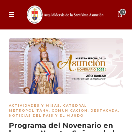
0
ACTIVIDADES Y MISAS
,
CATEDRAL
METROPOLITANA
,
COMUNICACIÓN
,
DESTACADA
,
NOTICIAS DEL PAÍS Y EL MUNDO
Programa del Novenario en