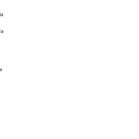
la
za
a