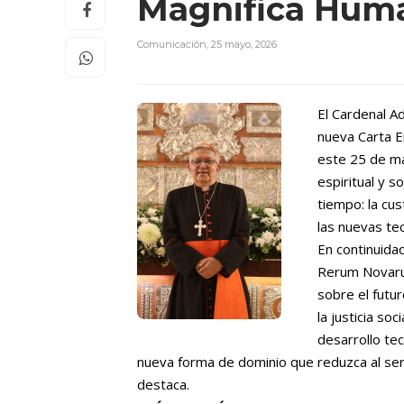
Magnifica Hum
Comunicación
,
25 mayo, 2026
El Cardenal A
nueva Carta E
este 25 de m
espiritual y 
tiempo: la cus
las nuevas tec
En continuidad
Rerum Novarum
sobre el futur
la justicia so
desarrollo te
nueva forma de dominio que reduzca al ser
destaca.