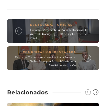
DESTACADA
,
HOMILÍAS
Homilía | Virgen Stella Maris, Patrona de la
Armada Paraguaya - 10 de septiembre de
2024
COMUNICACIÓN
,
DESTACADA
Firma de Convenio entre el Instituto Superior
de Bellas Artes y la Arquidiócesis de la
Santísima Asunción
Relacionados