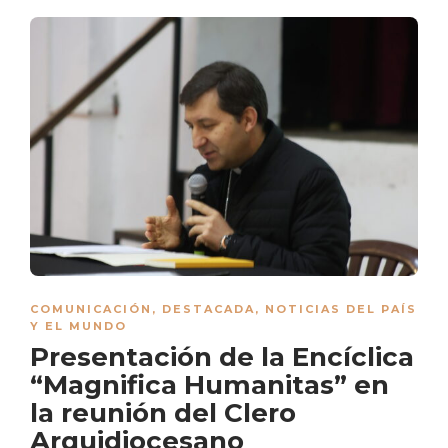
COMUNICACIÓN
,
DESTACADA
,
NOTICIAS DEL PAÍS
Y EL MUNDO
Presentación de la Encíclica
“Magnifica Humanitas” en
la reunión del Clero
Arquidiocesano