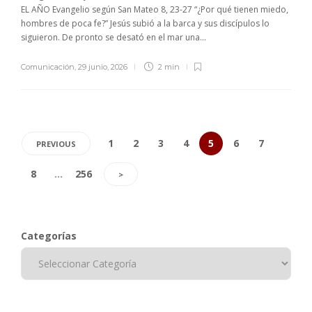
EL AÑO Evangelio según San Mateo 8, 23-27 “¿Por qué tienen miedo,
hombres de poca fe?” Jesús subió a la barca y sus discípulos lo
siguieron. De pronto se desató en el mar una...
Comunicación
,
29 junio, 2026
2 min
1
2
3
4
5
6
7
PREVIOUS
8
…
256
>
Categorías