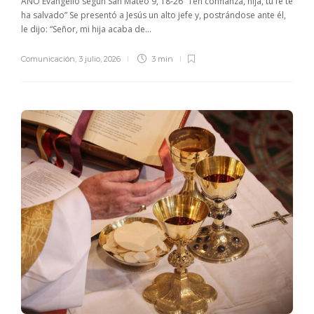
AÑO Evangelio según San Mateo 9, 18-26 “Ten confianza, hija, tu fe te
ha salvado” Se presentó a Jesús un alto jefe y, postrándose ante él,
le dijo: “Señor, mi hija acaba de...
Comunicación
,
3 julio, 2026
3 min