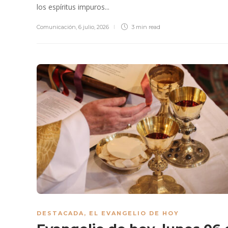
los espíritus impuros...
Comunicación
,
6 julio, 2026
3 min
read
DESTACADA
,
EL EVANGELIO DE HOY