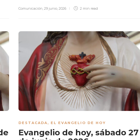
Comunicación
,
29 junio, 2026
2 min
read
DESTACADA
,
EL EVANGELIO DE HOY
de
Evangelio de hoy, sábado 27