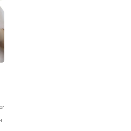
or
el