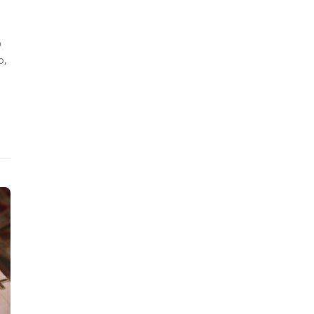
O
o,
e