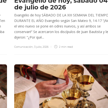
 de
Evangelio de hoy, sábado 04
de julio de 2026
O
Evangelio de hoy SÁBADO DE LA XIII SEMANA DEL TIEMP
Ten
DURANTE EL AÑO Evangelio según San Mateo 9, 14-17 “¡N
n
el vino nuevo se pone en odres nuevos, y así ambos se
aba
conservan!” Se acercaron los discípulos de Juan Bautista y l
dijeron: “¿Por qué...
Comunicación
,
3 julio, 2026
2 min
read