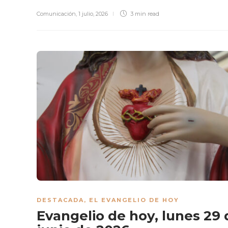
Comunicación
,
1 julio, 2026
3 min
read
DESTACADA
,
EL EVANGELIO DE HOY
Evangelio de hoy, lunes 29 