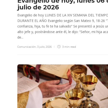
Evangelio de hoy, lunes 06
julio de 2026
Evangelio de hoy LUNES DE LA XIV SEMANA DEL TIEMP
DURANTE EL AÑO Evangelio según San Mateo 9, 18-26 “
confianza, hija, tu fe te ha salvado” Se presentó a Jesús u
alto jefe y, postrándose ante él, le dijo: “Señor, mi hija ac
de...
Comunicación
,
3 julio, 2026
3 min
read