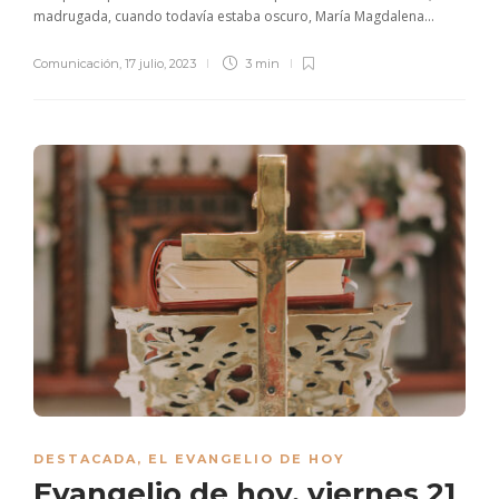
madrugada, cuando todavía estaba oscuro, María Magdalena...
Comunicación
,
17 julio, 2023
3 min
DESTACADA
,
EL EVANGELIO DE HOY
Evangelio de hoy, viernes 21