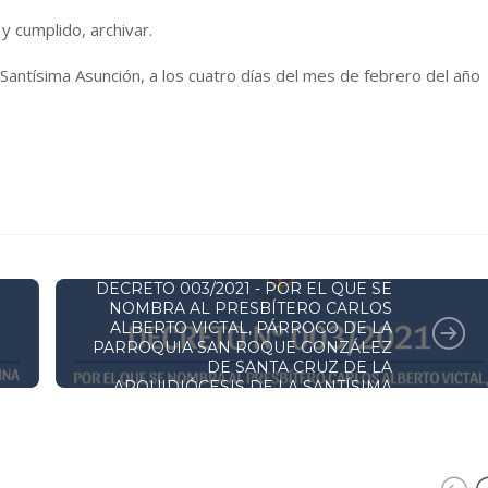
 cumplido, archivar.
antísima Asunción, a los cuatro días del mes de febrero del año
DECRETOS Y RESOLUCIONES
DECRETO 003/2021 - POR EL QUE SE
NOMBRA AL PRESBÍTERO CARLOS
ALBERTO VICTAL, PÁRROCO DE LA
PARROQUIA SAN ROQUE GONZÁLEZ
DE SANTA CRUZ DE LA
ARQUIDIÓCESIS DE LA SANTÍSIMA
ASUNCIÓN