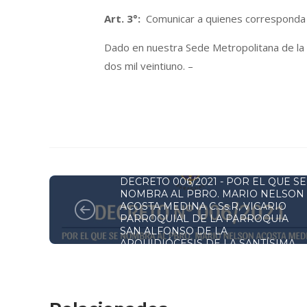
Art.
3°:
Comunicar a quienes corresponda y
Dado en nuestra Sede Metropolitana de la S
dos mil veintiuno. –
DECRETOS Y RESOLUCIONES
DECRETO 006/2021 - POR EL QUE SE
NOMBRA AL PBRO. MARIO NELSON
ACOSTA MEDINA C.Ss.R, VICARIO
PARROQUIAL DE LA PARROQUIA
SAN ALFONSO DE LA
ARQUIDIÓCESIS DE LA SANTÍSIMA
ASUNCIÓN