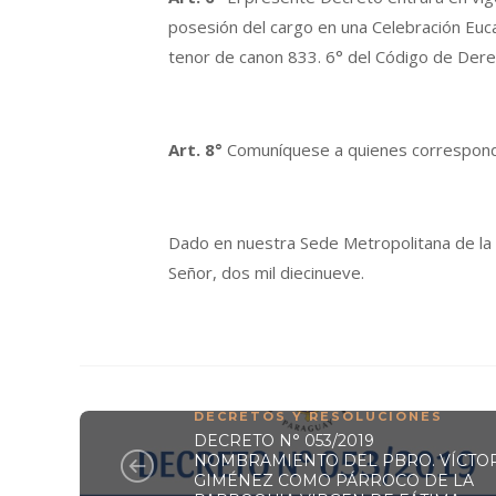
posesión del cargo en una Celebración Euca
tenor de canon 833. 6° del Código de Derech
Art. 8°
Comuníquese a quienes corresponda
Dado en nuestra Sede Metropolitana de la S
Señor, dos mil diecinueve.
DECRETOS Y RESOLUCIONES
DECRETO N° 053/2019
NOMBRAMIENTO DEL PBRO. VÍCTO
GIMÉNEZ COMO PÁRROCO DE LA