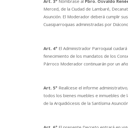
Art. 3°
Nómbrase al
Pbro. Osvaldo René
Merced, de la Ciudad de Lambaré, Decanato I
Asunción. El Moderador deberá cumplir sus 
Cuasiparroquias administradas por Diácon
Art. 4°
El Administrador Parroquial cuidará 
fenecimiento de los mandatos de los Cons
Párroco Moderador continuarán por un año 
Art. 5°
Realícese el informe administrativo
todos los bienes muebles e inmuebles de l
de la Arquidiócesis de la Santísima Asunción
Art. 6°
El presente Decreto entrará en vige