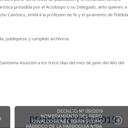
rística presidida por el Arzobispo o su Delegado, ante quienes a
o Canónico, emitirá la profesión de fe y el juramento de fidelida
, publíquese y cumplido archívese.
antísima Asunción a los trece días del mes de junio del Año del
DECRETOS Y RESOLUCIONES
DECRETO N° 051/2019
NOMBRAMIENTO DEL PBRO.
R
OSVALDO RENÉE TORRES COMO
PÁRROCO DE LA PARROQUIA NTRA.