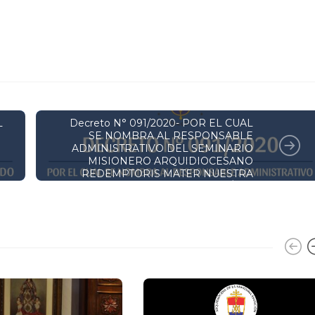
DECRETOS Y RESOLUCIONES
L
Decreto N° 091/2020- POR EL CUAL
SE NOMBRA AL RESPONSABLE
ADMINISTRATIVO DEL SEMINARIO
MISIONERO ARQUIDIOCESANO
REDEMPTORIS MATER NUESTRA
SEÑORA DE LA ASUNCIÓN. -