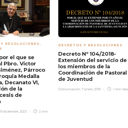
 Y RESOLUCIONES
,
DECRETOS Y RESOLUCIONES
A
Decreto Nº 104/2018-
por el que se
Extensión del servicio de
l Pbro. Víctor
los miembros de la
iménez, Párroco
Coordinación de Pastoral
rroquia Medalla
de Juventud
a, Decanato VI,
ión de la
Comunicación
,
7 enero, 2019
1 min
rea
cesis de
n
29 diciembre, 2023
2 min