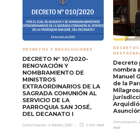
DECRETOS
DECRETOS Y RESOLUCIONES
DESTACAD
DECRETO N° 10/2020-
Decreto 
RENOVACIÓN Y
nombra a
NOMBRAMIENTO DE
Manuel G
MINISTROS
de la Pa
EXTRAORDINARIOS DE LA
Milagros
SAGRADA COMUNIÓN AL
jurisdicc
SERVICIO DE LA
Arquidió
PARROQUIA SAN JOSÉ,
Asunció
DEL DECANATO I
Comunicación
,
Comunicación
,
4 febrero, 2020
2 min
read
read