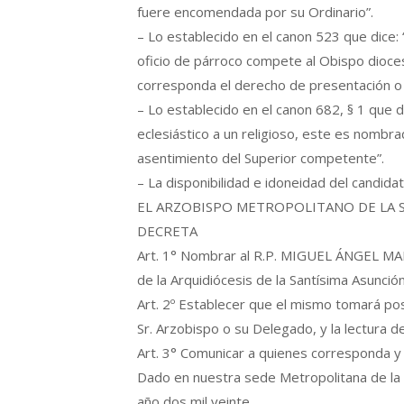
fuere encomendada por su Ordinario”.
– Lo establecido en el canon 523 que dice: “
oficio de párroco compete al Obispo diocesa
corresponda el derecho de presentación o 
– Lo establecido en el canon 682, § 1 que d
eclesiástico a un religioso, este es nombr
asentimiento del Superior competente”.
– La disponibilidad e idoneidad del candida
EL ARZOBISPO METROPOLITANO DE LA 
DECRETA
Art. 1° Nombrar al R.P. MIGUEL ÁNGEL MA
de la Arquidiócesis de la Santísima Asunción
Art. 2º Establecer que el mismo tomará pos
Sr. Arzobispo o su Delegado, y la lectura 
Art. 3° Comunicar a quienes corresponda y 
Dado en nuestra sede Metropolitana de la S
año dos mil veinte.