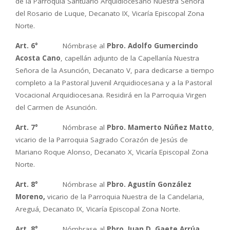
de la Parroquia Santuario Arquidiocesano Nuestra Señora
del Rosario de Luque, Decanato IX, Vicaría Episcopal Zona
Norte.
Art. 6°
Nómbrase al
Pbro. Adolfo Gumercindo
Acosta Cano
, capellán adjunto de la Capellanía Nuestra
Señora de la Asunción, Decanato V, para dedicarse a tiempo
completo a la Pastoral Juvenil Arquidiocesana y a la Pastoral
Vocacional Arquidiocesana. Residirá en la Parroquia Virgen
del Carmen de Asunción.
Art. 7°
Nómbrase al
Pbro. Mamerto Núñez Matto
,
vicario de la Parroquia Sagrado Corazón de Jesús de
Mariano Roque Alonso, Decanato X, Vicaría Episcopal Zona
Norte.
Art. 8°
Nómbrase al
Pbro. Agustín González
Moreno,
vicario de la Parroquia Nuestra de la Candelaria,
Areguá, Decanato IX, Vicaría Episcopal Zona Norte.
Art. 8°
Nómbrase al
Pbro. Juan D. Gaete Arrúa,