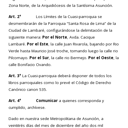
Zona Norte, de la Arquidiócesis de la Santísima Asunción.
Art. 2°
Los Límites de la Cuasi-parroquia se
desmembrarán de la Parroquia “Santa Rosa de Lima” de la
Ciudad de Lambaré, configurándose la delimitación de la
siguiente manera:
Por el
Norte
, Avda. Cacique
Lambaré.
Por el
Este
, la calle Juan Rivarola, bajando por Rio
Verde hasta Mauricio José troche, tomando luego la calle rio
Pilcomayo.
Por el
Sur
, la calle rio Bermejo.
Por el
Oeste
, la
calle Bonifacio Ovando.
Art. 3°
La Cuasi-parroquia deberá disponer de todos los
libros parroquiales como lo prevé el Código de Derecho
Canónico canon 535.
Art. 4°
Comunicar
a quienes corresponda y
cumplido, archívese.
Dado en nuestra sede Metropolitana de Asunción, a
veintitrés días del mes de diciembre del año dos mil