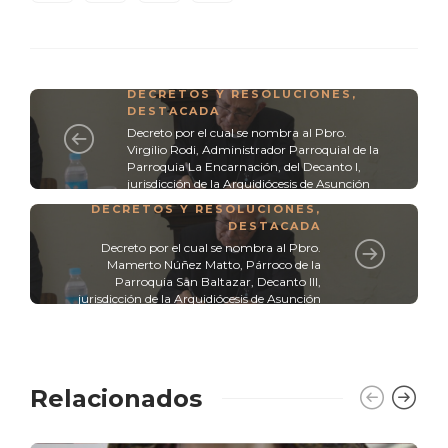
DECRETOS Y RESOLUCIONES
,
DESTACADA
Decreto por el cual se nombra al Pbro.
Virgilio Rodi, Administrador Parroquial de la
Parroquia La Encarnación, del Decanto I,
jurisdicción de la Arquidiócesis de Asunción
DECRETOS Y RESOLUCIONES
,
DESTACADA
Decreto por el cual se nombra al Pbro.
Mamerto Núñez Matto, Párroco de la
Parroquia San Baltazar, Decanto III,
jurisdicción de la Arquidiócesis de Asunción
Relacionados