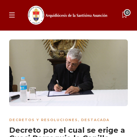
0
DECRETOS Y RESOLUCIONES
,
DESTACADA
Decreto por el cual se erige a