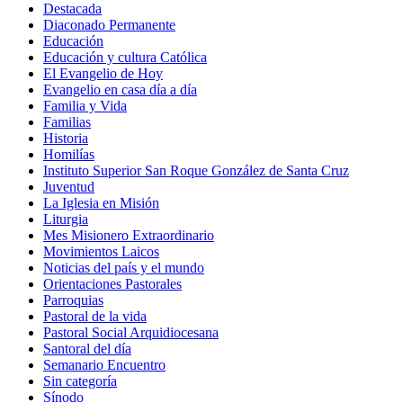
Destacada
Diaconado Permanente
Educación
Educación y cultura Católica
El Evangelio de Hoy
Evangelio en casa día a día
Familia y Vida
Familias
Historia
Homilías
Instituto Superior San Roque González de Santa Cruz
Juventud
La Iglesia en Misión
Liturgia
Mes Misionero Extraordinario
Movimientos Laicos
Noticias del país y el mundo
Orientaciones Pastorales
Parroquias
Pastoral de la vida
Pastoral Social Arquidiocesana
Santoral del día
Semanario Encuentro
Sin categoría
Sínodo