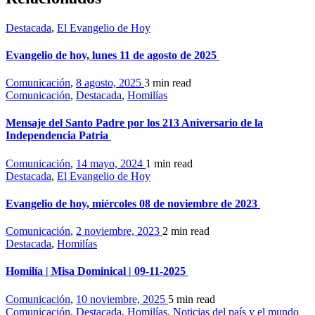
Destacada
,
El Evangelio de Hoy
Evangelio de hoy, lunes 11 de agosto de 2025
Comunicación
,
8 agosto, 2025
3 min
read
Comunicación
,
Destacada
,
Homilías
Mensaje del Santo Padre por los 213 Aniversario de la
Independencia Patria
Comunicación
,
14 mayo, 2024
1 min
read
Destacada
,
El Evangelio de Hoy
Evangelio de hoy, miércoles 08 de noviembre de 2023
Comunicación
,
2 noviembre, 2023
2 min
read
Destacada
,
Homilías
Homilía | Misa Dominical | 09-11-2025
Comunicación
,
10 noviembre, 2025
5 min
read
Comunicación
,
Destacada
,
Homilías
,
Noticias del país y el mundo