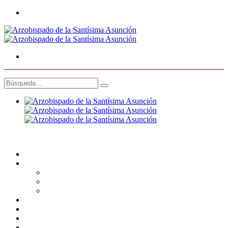
0
INICIO
INSTITUCIONAL
Historia
Misión y visión
Contacto
CONOZCA AL ARZOBISPO METROPOLITANO
NOTICIAS
RED DEL CUIDADO
INFORME GENERAL 2025