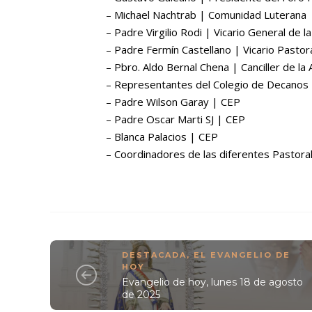
– Michael Nachtrab | Comunidad Luterana
– Padre Virgilio Rodi | Vicario General de l
– Padre Fermín Castellano | Vicario Pastora
– Pbro. Aldo Bernal Chena | Canciller de la 
– Representantes del Colegio de Decanos
– Padre Wilson Garay | CEP
– Padre Oscar Marti SJ | CEP
– Blanca Palacios | CEP
– Coordinadores de las diferentes Pastora
DESTACADA
,
EL EVANGELIO DE
HOY
Evangelio de hoy, lunes 18 de agosto
de 2025