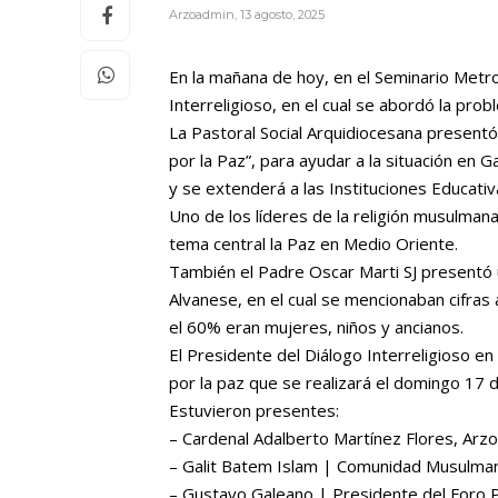
Arzoadmin
,
13 agosto, 2025
En la mañana de hoy, en el Seminario Metro
Interreligioso, en el cual se abordó la prob
La Pastoral Social Arquidiocesana presentó
por la Paz”, para ayudar a la situación en 
y se extenderá a las Instituciones Educativa
Uno de los líderes de la religión musulmana 
tema central la Paz en Medio Oriente.
También el Padre Oscar Marti SJ presentó 
Alvanese, en el cual se mencionaban cifras
el 60% eran mujeres, niños y ancianos.
El Presidente del Diálogo Interreligioso e
por la paz que se realizará el domingo 17 
Estuvieron presentes:
– Cardenal Adalberto Martínez Flores, Arz
– Galit Batem Islam | Comunidad Musulma
– Gustavo Galeano | Presidente del Foro P