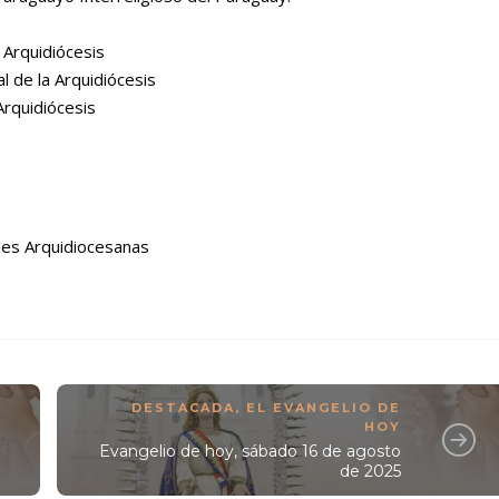
a Arquidiócesis
l de la Arquidiócesis
Arquidiócesis
les Arquidiocesanas
DESTACADA
,
EL EVANGELIO DE
HOY
Evangelio de hoy, sábado 16 de agosto
de 2025