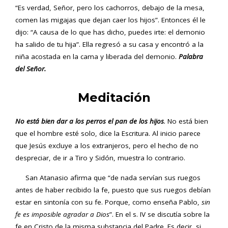
“Es verdad, Señor, pero los cachorros, debajo de la mesa,
comen las migajas que dejan caer los hijos”. Entonces él le
dijo: “A causa de lo que has dicho, puedes irte: el demonio
ha salido de tu hija”. Ella regresó a su casa y encontró a la
niña acostada en la cama y liberada del demonio.
Palabra
del Señor.
Meditación
No está bien dar a los perros el pan de los hijos
.
No está bien
que el hombre esté solo, dice la Escritura. Al inicio parece
que Jesús excluye a los extranjeros, pero el hecho de no
despreciar, de ir a Tiro y Sidón, muestra lo contrario.
San Atanasio afirma que “de nada servían sus ruegos
antes de haber recibido la fe, puesto que sus ruegos debían
estar en sintonía con su fe. Porque, como enseña Pablo,
sin
fe es imposible agradar a Dios
”. En el s. IV se discutía sobre la
fe en Cristo de la misma substancia del Padre. Es decir, si