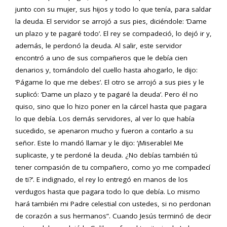
junto con su mujer, sus hijos y todo lo que tenía, para saldar
la deuda. El servidor se arrojó a sus pies, diciéndole: ‘Dame
un plazo y te pagaré todo’. El rey se compadeció, lo dejó ir y,
además, le perdonó la deuda. Al salir, este servidor
encontró a uno de sus compañeros que le debía cien
denarios y, tomándolo del cuello hasta ahogarlo, le dijo:
‘Págame lo que me debes’. El otro se arrojó a sus pies y le
suplicó: ‘Dame un plazo y te pagaré la deuda’. Pero él no
quiso, sino que lo hizo poner en la cárcel hasta que pagara
lo que debía. Los demás servidores, al ver lo que había
sucedido, se apenaron mucho y fueron a contarlo a su
señor. Este lo mandó llamar y le dijo: ‘¡Miserable! Me
suplicaste, y te perdoné la deuda. ¿No debías también tú
tener compasión de tu compañero, como yo me compadecí
de ti?’. E indignado, el rey lo entregó en manos de los
verdugos hasta que pagara todo lo que debía. Lo mismo
hará también mi Padre celestial con ustedes, si no perdonan
de corazón a sus hermanos”. Cuando Jesús terminó de decir