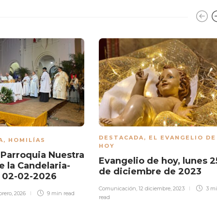
DESTACADA
,
EL EVANGELIO DE
A
,
HOMILÍAS
HOY
| Parroquia Nuestra
Evangelio de hoy, lunes 2
e la Candelaria-
de diciembre de 2023
| 02-02-2026
Comunicación
,
12 diciembre, 2023
3 m
brero, 2026
9 min
read
read