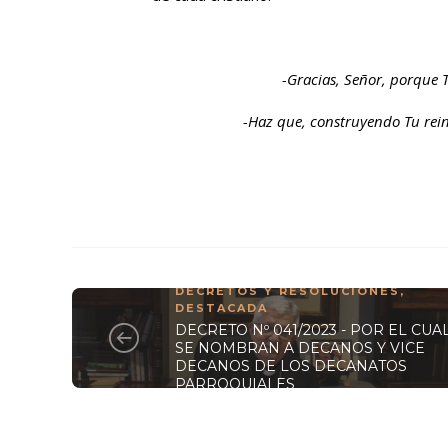
-Gracias, Señor, porque 
-Haz que, construyendo Tu rein
DECRETOS Y RESOLUCIONES
,
DESTACADA
DECRETO Nº 041/2023 - POR EL CUA
SE NOMBRAN A DECANOS Y VICE
DECANOS DE LOS DECANATOS
PARROQUIALES