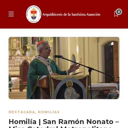
0
DESTACADA
,
HOMILÍAS
Homilía | San Ramón Nonato –