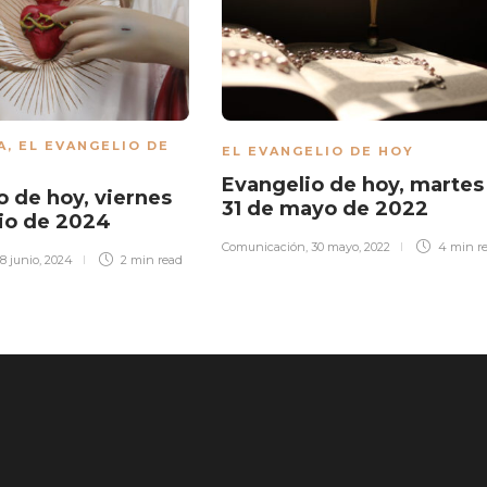
A
,
EL EVANGELIO DE
EL EVANGELIO DE HOY
Evangelio de hoy, martes
o de hoy, viernes
31 de mayo de 2022
nio de 2024
Comunicación
,
30 mayo, 2022
4 min
r
18 junio, 2024
2 min
read