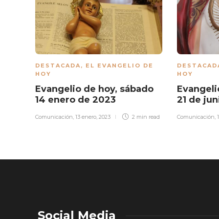
DESTACADA
,
EL EVANGELIO DE
DESTACAD
HOY
HOY
Evangelio de hoy, sábado
Evangeli
14 enero de 2023
21 de ju
Comunicación
,
13 enero, 2023
2 min
read
Comunicación
,
Social Media