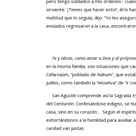
pero tengo soldados a mis órdenes− cuando di
sirviente: ‘¡Tienes que hacer esto!’, él lo h
multitud que lo seguía, dijo: “Yo les asegur
enviados regresaron a la casa, encontraro
Fe y obras, como amar a Dios y al prójimo
en la misma familia, son situaciones que ca
Cafarnaúm, “poblado de Nahum”, que estaba
judíos, como también la “iniciativa” de “ir c
San Agustín comprende así la Sagrada Escr
del Centurión. Confesándose indigno, se hi
casa, sino en su corazón… Según el espíritu,
exhortándonos a la humildad para auxiliar al
caridad van juntas.