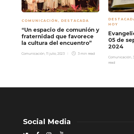
DESTACAD
COMUNICACIÓN
,
DESTACADA
HOY
“Un espacio de comunión y
Evangeli
fraternidad que favorece
05 de se
la cultura del encuentro”
2024
Comunicación
,
11 julio, 2023
3 min
read
Comunicación
,
read
Social Media