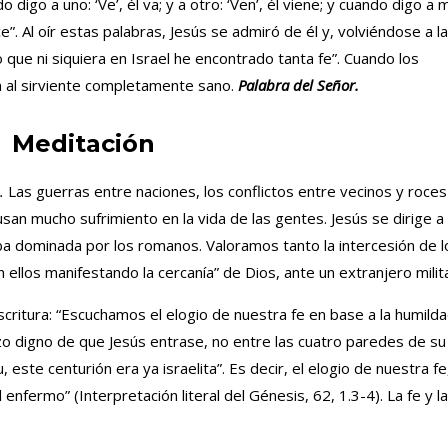
go a uno: ‘Ve’, él va; y a otro: ‘Ven’, él viene; y cuando digo a m
ace”. Al oír estas palabras, Jesús se admiró de él y, volviéndose a la
o que ni siquiera en Israel he encontrado tanta fe”. Cuando los
n al sirviente completamente sano.
Palabra del Señor.
Meditación
.
Las guerras entre naciones, los conflictos entre vecinos y roces
usan mucho sufrimiento en la vida de las gentes. Jesús se dirige a
 dominada por los romanos. Valoramos tanto la intercesión de l
on ellos manifestando la cercanía” de Dios, ante un extranjero milita
itura: “Escuchamos el elogio de nuestra fe en base a la humild
zo digno de que Jesús entrase, no entre las cuatro paredes de su
 este centurión era ya israelita”. Es decir, el elogio de nuestra fe
 enfermo” (Interpretación literal del Génesis, 62, 1.3-4). La fe y la