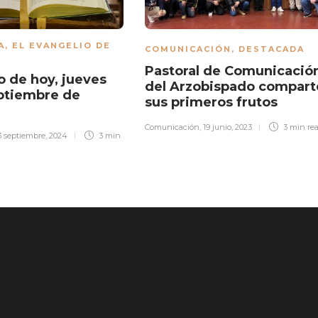
A
,
EL EVANGELIO DE
COMUNICACIÓN
,
DESTACADA
Pastoral de Comunicació
o de hoy, jueves
del Arzobispado compart
ptiembre de
sus primeros frutos
Comunicación
,
19 junio, 2023
3 min
re
3 septiembre, 2024
3 min