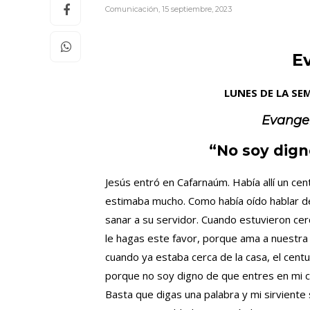
Comunicación
,
15 septiembre, 2023
E
LUNES DE LA SE
Evange
“No soy dign
Jesús entró en Cafarnaúm. Había allí un cen
estimaba mucho. Como había oído hablar de 
sanar a su servidor. Cuando estuvieron cerc
le hagas este favor, porque ama a nuestra n
cuando ya estaba cerca de la casa, el cent
porque no soy digno de que entres en mi c
Basta que digas una palabra y mi sirviente