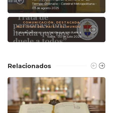
Tiempo Ordinario - Catedral Metropolitana -
03 de agosto 2025
COMUNICACIÓN
,
DESTACADA
,
NOTICIAS DEL PAÍS Y EL MUNDO
Trata de personas: una herida que nos duele a
todos. -30 de julio 2025
Relacionados