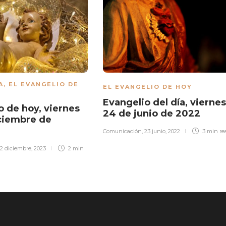
A
,
EL EVANGELIO DE
EL EVANGELIO DE HOY
Evangelio del día, viernes
o de hoy, viernes
24 de junio de 2022
ciembre de
Comunicación
,
23 junio, 2022
3 min
re
12 diciembre, 2023
2 min