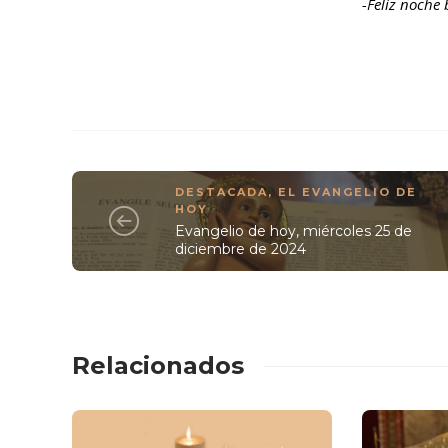
-Feliz noche
DESTACADA
,
EL EVANGELIO DE
HOY
Evangelio de hoy, miércoles 25 de
diciembre de 2024
Relacionados