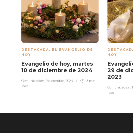
DESTACADA
,
EL EVANGELIO DE
DESTACAD
HOY
HOY
Evangelio de hoy, martes
Evangeli
10 de diciembre de 2024
29 de di
2023
Comunicación
,
9 diciembre, 2024
3 min
read
Comunicación
,
read