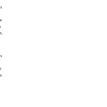
os
la
a
s,
os
í:
do