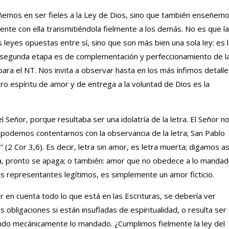
ñemos en ser fieles a la Ley de Dios, sino que también enseñem
nte con ella transmitiéndola fielmente a los demás. No es que la
 leyes opuestas entre sí, sino que son más bien una sola ley: es 
a segunda etapa es de complementación y perfeccionamiento de l
ara el NT. Nos invita a observar hasta en los más ínfimos detalle
o espíritu de amor y de entrega a la voluntad de Dios es la
el Señor, porque resultaba ser una idolatría de la letra. El Señor n
o podemos contentarnos con la observancia de la letra; San Pablo
a” (2 Cor 3,6). Es decir, letra sin amor, es letra muerta; digamos as
a, pronto se apaga; o también: amor que no obedece a lo manda
s representantes legítimos, es simplemente un amor ficticio.
r en cuenta todo lo que está en las Escrituras, se debería ver
s obligaciones si están insufladas de espiritualidad, o resulta ser
iendo mecánicamente lo mandado. ¿Cumplimos fielmente la ley del