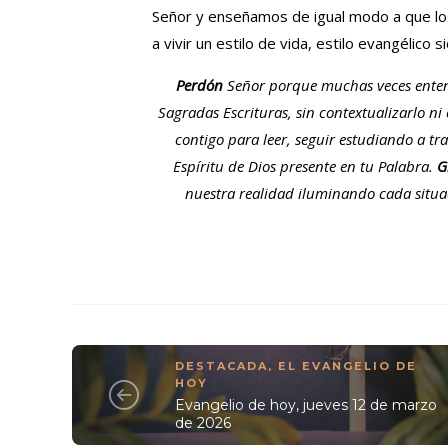
Señor y enseñamos de igual modo a que los
a vivir un estilo de vida, estilo evangélico
Perdón
Señor porque muchas veces entende
Sagradas Escrituras, sin contextualizarlo ni
contigo para leer, seguir estudiando a tra
Espíritu de Dios presente en tu Palabra.
G
nuestra realidad iluminando cada situaci
DESTACADA
,
EL EVANGELIO DE
HOY
Evangelio de hoy, jueves 12 de marzo
de 2026