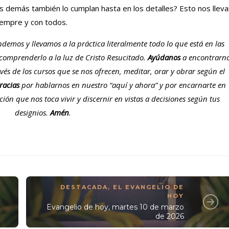
 demás también lo cumplan hasta en los detalles? Esto nos lleva
 siempre y con todos.
mos y llevamos a la práctica literalmente todo lo que está en las
 comprenderlo a la luz de Cristo Resucitado.
Ayúdanos
a encontrarn
vés de los cursos que se nos ofrecen, meditar, orar y obrar según el
racias
por hablarnos en nuestro “aquí y ahora” y por encarnarte en
ón que nos toca vivir y discernir en vistas a decisiones según tus
designios.
Amén
.
DESTACADA
,
EL EVANGELIO DE
HOY
Evangelio de hoy, martes 10 de marzo
de 2026