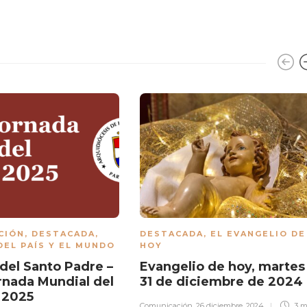
CIÓN
,
DESTACADA
,
DESTACADA
,
EL EVANGELIO DE
DEL PAÍS Y EL MUNDO
HOY
del Santo Padre –
Evangelio de hoy, martes
ornada Mundial del
31 de diciembre de 2024
 2025
Comunicación
,
26 diciembre, 2024
3 m