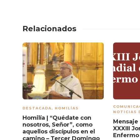
Relacionados
COMUNICA
DESTACADA
,
HOMILÍAS
NOTICIAS 
Homilía | “Quédate con
Mensaje 
nosotros, Señor”, como
XXXIII J
aquellos discípulos en el
Enfermo
camino – Tercer Domingo