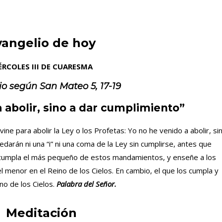
vangelio de hoy
ÉRCOLES III DE CUARESMA
io según San
Mateo 5, 17-19
 abolir, sino a dar cumplimiento”
vine para abolir la Ley o los Profetas: Yo no he venido a abolir, si
darán ni una “i” ni una coma de la Ley sin cumplirse, antes que
no cumpla el más pequeño de estos mandamientos, y enseñe a los
l menor en el Reino de los Cielos. En cambio, el que los cumpla y
no de los Cielos.
Palabra del Señor.
Meditación