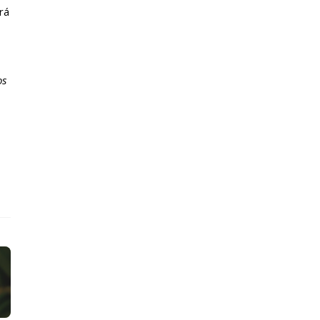
rá
os