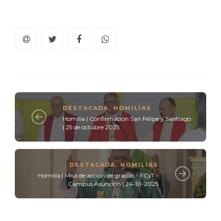
DESTACADA
,
HOMILÍAS
Homilía | Confirmación San Felipe y Santiago
| 25 de octubre 2025
DESTACADA
,
HOMILÍAS
Homilía | Misa de acción de gracias - FCyT -
Campus Asunción | 24-10-2025