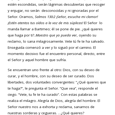
estén escondidas, serán lágrimas descubiertas que recoger
y enjugar, no serán desconocidas y ni ignoradas por el
Señor. Oramos,
Salmos 130:2
¡Señor, escucha mi clamor!
¡
Est
é
n atentos tus oídos a la voz de mis sú
plicas!
El Señor lo
manda llamar a Bartimeo; él se pone de pie. ¿qué quieres
que haga por ti?..
Maestro que yo pueda v
er, oyendo su
reclamo, lo sana milagrosamente. Vete tú fe te ha salvado.
Enseguida comenzó a ver y lo siguió por el camino. El
momento decisivo fue el encuentro personal, directo, entre
el Señor y aquel hombre que sufría.
Se encuentran uno frente al otro: Dios, con su deseo de
curar, y el hombre, con su deseo de ser curado. Dos
libertades, dos voluntades convergentes: “¿Qué quieres que
te haga?”, le pregunta el Señor. “Que vea”, responde el
ciego. “Vete, tu fe te ha curado”. Con estas palabras se
realiza el milagro. Alegría de Dios, alegría del hombre. El
Señor nuestro nos a exhorta y reclama, sanarnos de
nuestras sorderas y cegueras. …¿Qué quieres?