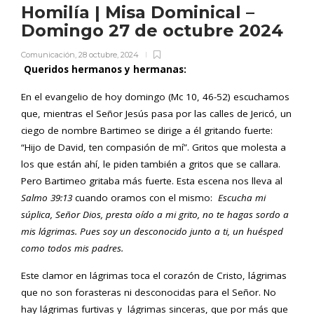
Homilía | Misa Dominical –
Domingo 27 de octubre 2024
Comunicación
,
28 octubre, 2024
Queridos hermanos y hermanas:
En el evangelio de hoy domingo (Mc 10, 46-52) escuchamos
que, mientras el Señor Jesús pasa por las calles de Jericó, un
ciego de nombre Bartimeo se dirige a él gritando fuerte:
“Hijo de David, ten compasión de mí”. Gritos que molesta a
los que están ahí, le piden también a gritos que se callara.
Pero Bartimeo gritaba más fuerte. Esta escena nos lleva al
Salmo 39:13
cuando oramos con el mismo:
Escucha mi
súplica, Señor Dios, presta oído a mi grito, no te hagas sordo a
mis lágrimas. Pues soy un desconocido junto a ti, un hu
é
sped
como todos mis padres.
Este clamor en lágrimas toca el corazón de Cristo, lágrimas
que no son forasteras ni desconocidas para el Señor. No
hay lágrimas furtivas y lágrimas sinceras, que por más que