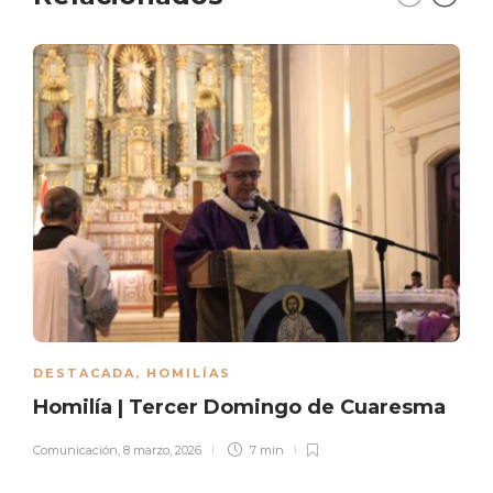
DESTACADA
,
HOMILÍAS
Homilía | Tercer Domingo de Cuaresma
Comunicación
,
8 marzo, 2026
7 min