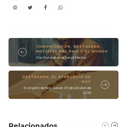
COMUNICACIÓN
,
DESTACADA
,
NOTICIAS DEL PAÍS Y EL MUNDO
Día Mundial de la Salud Mental
DESTACADA
,
EL EVANGELIO DE
HOY
Evangelio de hoy, jueves 09 de octubre de
2025
Relacionados