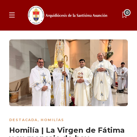
0
DESTACADA
,
HOMILÍAS
Homilía | La Virgen de Fátima