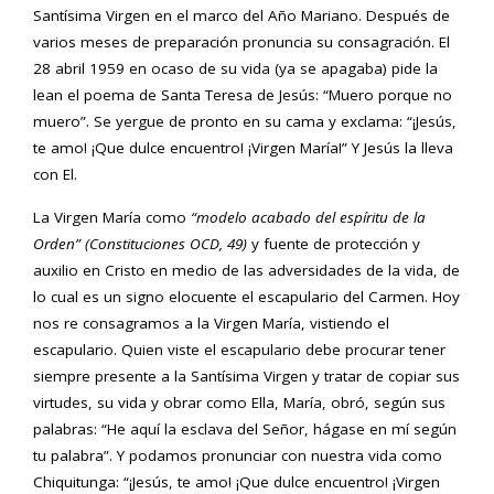
Santísima Virgen en el marco del Año Mariano. Después de
varios meses de preparación pronuncia su consagración. El
28 abril 1959 en ocaso de su vida (ya se apagaba) pide la
lean el poema de Santa Teresa de Jesús: “Muero porque no
muero”. Se yergue de pronto en su cama y exclama: “¡Jesús,
te amo! ¡Que dulce encuentro! ¡Virgen María!” Y Jesús la lleva
con El.
La Virgen María como
“
modelo acabado del espí
ritu de la
Orden
” (Constituciones OCD, 49)
y fuente de protección y
auxilio en Cristo en medio de las adversidades de la vida, de
lo cual es un signo elocuente el escapulario del Carmen. Hoy
nos re consagramos a la Virgen María, vistiendo el
escapulario. Quien viste el escapulario debe procurar tener
siempre presente a la Santísima Virgen y tratar de copiar sus
virtudes, su vida y obrar como Ella, María, obró, según sus
palabras: “He aquí la esclava del Señor, hágase en mí según
tu palabra”. Y podamos pronunciar con nuestra vida como
Chiquitunga: “¡Jesús, te amo! ¡Que dulce encuentro! ¡Virgen