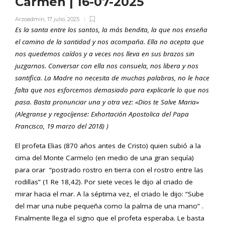
Carmen | 16-07-2025
Arzoadmin
,
17 julio, 2025
Es la santa entre los santos, la más bendita, la que nos enseña
el camino de la santidad y nos acompaña. Ella no acepta que
nos quedemos caídos y a veces nos lleva en sus brazos sin
juzgarnos. Conversar con ella nos consuela, nos libera y nos
santifica. La Madre no necesita de muchas palabras, no le hace
falta que nos esforcemos demasiado para explicarle lo que nos
pasa. Basta pronunciar una y otra vez:
«
Dios te Salve Maria»
(Alegranse y regocíjense: Exhortación Apostolica del Papa
Francisco, 19 marzo del 2018) )
El profeta Elias (870 años antes de Cristo) quien subió a la
cima del Monte Carmelo (en medio de una gran sequía)
para orar “postrado rostro en tierra con el rostro entre las
rodillas” (1 Re 18,42). Por siete veces le dijo al criado de
mirar hacia el mar. A la séptima vez, el criado le dijo: “Sube
del mar una nube pequeña como la palma de una mano” .
Finalmente llega el signo que el profeta esperaba. Le basta