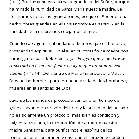
(Lc. 1) Proclama nuestra alma la grandeza del Señor, porque
ha mirado la humildad de Santa María nuestra madre. Le
felicitamos todas las generaciones, porque el Poderoso ha
hecho obras grandes en ella : su nombre es santo. Y en la
santidad de la madre nos cobijamos alegres.
Cuando cae agua en abundancia decimos que es bonanza,
prosperidad espiritual. En ella, en su corazón de madre nos
sumergimos para beber del agua.
El agua que yo le dar
é se
convertir
á
en
é
l en una fuente de agua que brota para vida
eterna.
(Jn 4, 14). Del vientre de María ha brotado la Vida, el
Dios hecho hombre para fecundar la vida de los hombres y
mujeres en la santidad de Dios.
Lavarse las manos es protocolo sanitario en tiempo de
gripes. Lavarse el corazón del lodo y la suciedad del pecado
no es solamente un protocolo, más bien es condición y
exigencia cristiana, la exhortación de amor de nuestra
madre Santísima, para purificarnos el espíritu de los
contagios que corrompen y ensucian el corazón y pueden