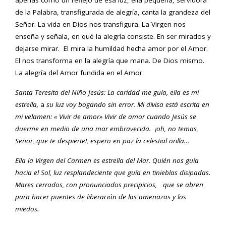
apenas como un reflejo de esa luz, ella pequeña, servidora
de la Palabra, transfigurada de alegría, canta la grandeza del
Señor. La vida en Dios nos transfigura. La Virgen nos
enseña y señala, en qué la alegría consiste. En ser mirados y
dejarse mirar. El mira la humildad hecha amor por el Amor.
El nos transforma en la alegría que mana. De Dios mismo.
La alegría del Amor fundida en el Amor.
Santa Teresita del Niño Jesús: La caridad me gu
í
a, ella es mi
estrella,
a
su luz voy bogando sin error.
Mi divisa est
á
escrita en
mi velamen:
«
Vivir de amor
»
Vivir de amor cuando Jes
ú
s se
duerme
en medio de una mar embravecida.
¡
oh, no temas,
Se
ñor, que te despierte!,
espero en paz la celestial orilla
…
Ella la Virgen del Carmen es estrella del Mar. Quién nos guía
hacia el Sol, luz resplandeciente que guía en tinieblas disipadas.
Mares cerrados, con pronunciados precipicios, que se abren
para hacer puentes de liberación de las amenazas y los
miedos.