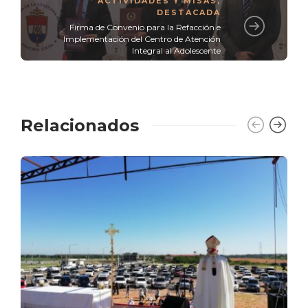
ACTIVIDADES Y MISAS
,
DESTACADA
Firma de Convenio para la Refacción e
Implementación del Centro de Atención
Integral al Adolescente
Relacionados