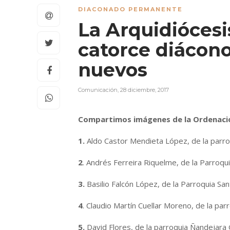
DIACONADO PERMANENTE
La Arquidiócesi
catorce diácon
nuevos
Comunicación
,
28 diciembre, 2017
Compartimos imágenes de la Ordenaci
1.
Aldo Castor Mendieta López, de la parro
2
. Andrés Ferreira Riquelme, de la Parroqui
3.
Basilio Falcón López, de la Parroquia San
4
. Claudio Martín Cuellar Moreno, de la par
5.
David Flores, de la parroquia Ñandejara 