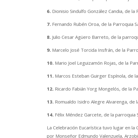
6.
Dionisio Sindulfo González Candia, de la
7.
Fernando Rubén Oroa, de la Parroquia 
8.
Julio Cesar Agüero Barreto, de la parroqu
9.
Marcelo José Torcida Insfrán, de la Parr
10.
Mario Joel Leguizamón Rojas, de la Parro
11.
Marcos Esteban Guirger Espínola, de la 
12.
Ricardo Fabián Yorg Mongelós, de la Pa
13.
Romualdo Isidro Alegre Alvarenga, de l
14.
Félix Méndez Garcete, de la parroquia S
La Celebración Eucarística tuvo lugar en la
por Monseñor Edmundo Valenzuela, Arzobi