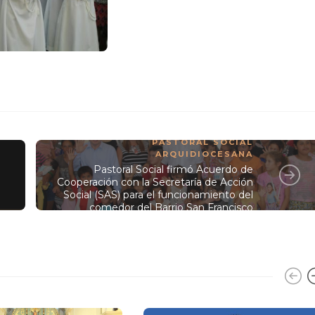
PASTORAL SOCIAL
ARQUIDIOCESANA
Pastoral Social firmó Acuerdo de
Cooperación con la Secretaría de Acción
Social (SAS) para el funcionamiento del
comedor del Barrio San Francisco