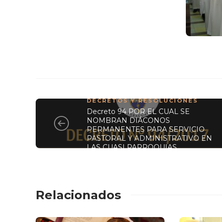
DECRETOS Y RESOLUCIONES
Decreto 94 POR EL CUAL SE
NOMBRAN DIÁCONOS
PERMANENTES PARA SERVICIO
PASTORAL Y ADMINISTRATIVO EN
LAS CUASI PARROQUIAS
Relacionados