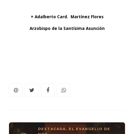
+ Adalberto Card
.
Martí
nez Flores
Arzobispo de la Sant
í
sima Asunci
ón
DESTACADA
,
EL EVANGELIO DE
HOY