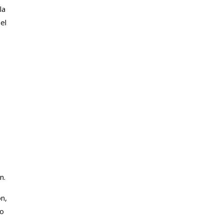
la
el
n.
ón,
no