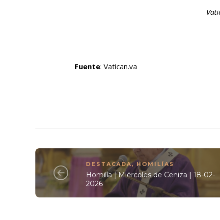
Vati
Fuente
: Vatican.va
DESTACADA
,
HOMILÍAS
Homilía | Miércoles de Ceniza | 18-02-
2026