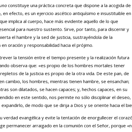
uno
constituye una práctica concreta que dispone a la acogida de 
 en efecto, es un ejercicio ascético antiquísimo e insustituible en 
ue implica al cuerpo, hace más evidente aquello de lo que
ncial para nuestro sustento. Sirve, por tanto, para discernir y
erta el hambre y la sed de justicia, sustrayéndola de la
 en oración y responsabilidad hacia el prójimo.
ntrever la tensión entre el tiempo presente y la realización futura
uando observa que: «es propio de los hombres mortales tener
repletos de la justicia es propio de la otra vida. De este pan, de
; en cambio, los hombres, mientras tienen hambre, se ensanchan;
tras son dilatados, se hacen capaces; y, hechos capaces, en su
endido en este sentido, nos permite no sólo disciplinar el deseo,
n expandirlo, de modo que se dirija a Dios y se oriente hacia el bie
 verdad evangélica y evite la tentación de enorgullecer el coraz
xige permanecer arraigado en la comunión con el Señor, porque «