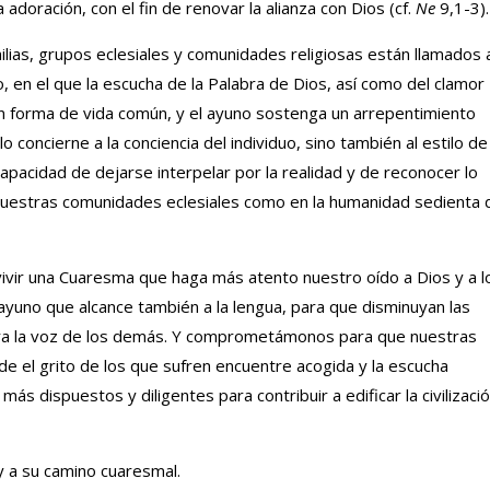
 adoración, con el fin de renovar la alianza con Dios (cf.
Ne
9,1-3).
lias, grupos eclesiales y comunidades religiosas están llamados 
 en el que la escucha de la Palabra de Dios, así como del clamor
 en forma de vida común, y el ayuno sostenga un arrepentimiento
o concierne a la conciencia del individuo, sino también al estilo de
a capacidad de dejarse interpelar por la realidad y de reconocer lo
nuestras comunidades eclesiales como en la humanidad sedienta 
ivir una Cuaresma que haga más atento nuestro oído a Dios y a l
ayuno que alcance también a la lengua, para que disminuyan las
para la voz de los demás. Y comprometámonos para que nuestras
e el grito de los que sufren encuentre acogida y la escucha
s dispuestos y diligentes para contribuir a edificar la civilizaci
 a su camino cuaresmal.