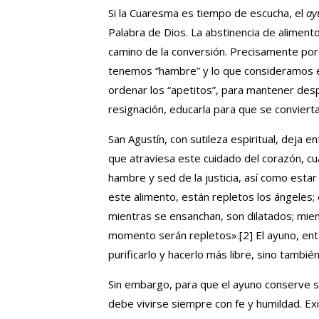
Si la Cuaresma es tiempo de escucha, el
ay
Palabra de Dios. La abstinencia de alimento,
camino de la conversión. Precisamente porq
tenemos “hambre” y lo que consideramos ese
ordenar los “apetitos”, para mantener despi
resignación, educarla para que se convierta
San Agustín, con sutileza espiritual, deja e
que atraviesa este cuidado del corazón, c
hambre y sed de la justicia, así como estar 
este alimento, están repletos los ángeles
mientras se ensanchan, son dilatados; mien
momento serán repletos».
[2]
El ayuno, ent
purificarlo y hacerlo más libre, sino tambié
Sin embargo, para que el ayuno conserve su
debe vivirse siempre con fe y humildad. E