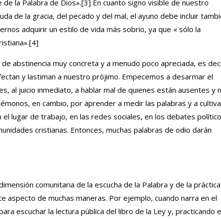
 de la Palabra de Dios».
[3]
En cuanto signo visible de nuestro
uda de la gracia, del pecado y del mal, el ayuno debe incluir tamb
rnos adquirir un estilo de vida más sobrio, ya que « sólo la
istiana».
[4]
a de abstinencia muy concreta y a menudo poco apreciada, es deci
 afectan y lastiman a nuestro prójimo. Empecemos a desarmar el
tes, al juicio inmediato, a hablar mal de quienes están ausentes y 
émonos, en cambio, por aprender a medir las palabras y a cultiva
n el lugar de trabajo, en las redes sociales, en los debates político
munidades cristianas. Entonces, muchas palabras de odio darán
dimensión comunitaria de la escucha de la Palabra y de la práctica
ste aspecto de muchas maneras. Por ejemplo, cuando narra en el
ra escuchar la lectura pública del libro de la Ley y, practicando e