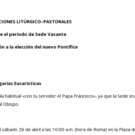
CIONES LITÚRGICO–PASTORALES
e el período de Sede Vacante
n a la elección del nuevo Pontífice
garias Eucarísticas
ula habitual «con tu servidor el Papa Francisco», ya que la Sede es
l Obispo.
el sábado 26 de abril a las 10:00 a.m. (hora de Roma) en la Plaza d