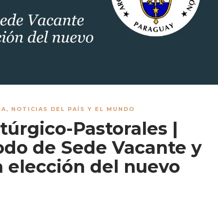
IA
,
NOTICIAS DEL PAÍS Y EL MUNDO
túrgico-Pastorales |
íodo de Sede Vacante y
a elección del nuevo