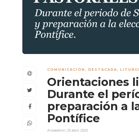
COMUNICACIÓN
,
DESTACADA
,
LITURG
Orientaciones li
Durante el per
preparación a l
Pontífice
Arzoadmin
,
25 abril, 2025