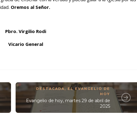
ridad.
Oremos al Señor.
Pbro. Virgilio Rodi
Vicario General
DESTACADA
,
EL EVANGELIO DE
HOY
Evangelio de hoy, martes 29 de abril de
2025