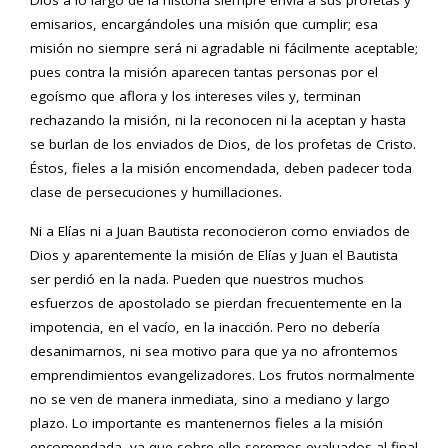
Dios a lo largo de la historia siempre envía a sus profetas y
emisarios, encargándoles una misión que cumplir; esa
misión no siempre será ni agradable ni fácilmente aceptable;
pues contra la misión aparecen tantas personas por el
egoísmo que aflora y los intereses viles y, terminan
rechazando la misión, ni la reconocen ni la aceptan y hasta
se burlan de los enviados de Dios, de los profetas de Cristo.
Éstos, fieles a la misión encomendada, deben padecer toda
clase de persecuciones y humillaciones.
Ni a Elías ni a Juan Bautista reconocieron como enviados de
Dios y aparentemente la misión de Elías y Juan el Bautista
ser perdió en la nada. Pueden que nuestros muchos
esfuerzos de apostolado se pierdan frecuentemente en la
impotencia, en el vacío, en la inacción. Pero no debería
desanimarnos, ni sea motivo para que ya no afrontemos
emprendimientos evangelizadores. Los frutos normalmente
no se ven de manera inmediata, sino a mediano y largo
plazo. Lo importante es mantenernos fieles a la misión
encomendada, ya que sobre ello seremos evaluados al final