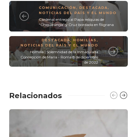
COMUNICACIÓN
,
DESTACADA
,
NOTICIAS DEL PAÍS Y EL MUNDO
Cardenal entregó al Papa reliquias de
“Chiquitunga” y Cruz bordada en filigrana
DESTACADA
,
HOMILÍAS
,
NOTICIAS DEL PAÍS Y EL MUNDO
Homilía | Solemnidad de la Inmaculada
Concepción de María - Roma 8 de diciembre
de 2022
Relacionados