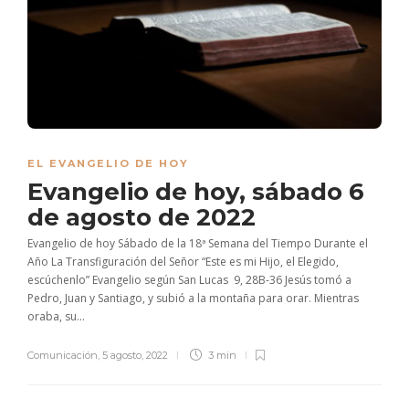
EL EVANGELIO DE HOY
Evangelio de hoy, sábado 6
de agosto de 2022
Evangelio de hoy Sábado de la 18ª Semana del Tiempo Durante el
Año La Transfiguración del Señor “Este es mi Hijo, el Elegido,
escúchenlo” Evangelio según San Lucas 9, 28B-36 Jesús tomó a
Pedro, Juan y Santiago, y subió a la montaña para orar. Mientras
oraba, su...
Comunicación
,
5 agosto, 2022
3 min