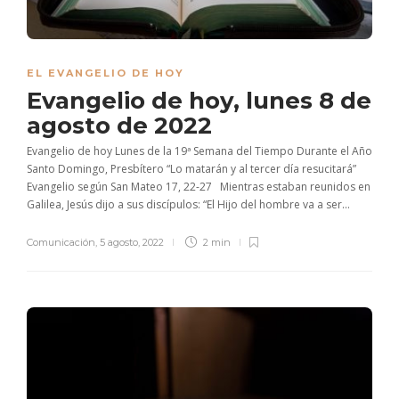
EL EVANGELIO DE HOY
Evangelio de hoy, lunes 8 de
agosto de 2022
Evangelio de hoy Lunes de la 19ª Semana del Tiempo Durante el Año
Santo Domingo, Presbítero “Lo matarán y al tercer día resucitará”
Evangelio según San Mateo 17, 22-27 Mientras estaban reunidos en
Galilea, Jesús dijo a sus discípulos: “El Hijo del hombre va a ser...
Comunicación
,
5 agosto, 2022
2 min