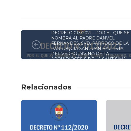
DECRETOS Y RESOLUCIONES
DECRETO 013/2021 - POR EL QUE SE
NOMBRA AL PADRE DANVEL
FERNANDES, SVD, PÁRROCO DE LA
PARROQUIA SAN JUAN BAUTISTA
DEL VERBO DIVINO DE LA
ARQUIDIÓCESIS DE LA SANTÍSIMA
ASUNCIÓN
Relacionados