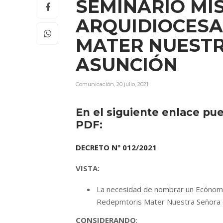
SEMINARIO MI
ARQUIDIOCES
MATER NUESTR
ASUNCIÓN
Comunicación
,
20 julio, 2021
En el siguiente enlace pu
PDF:
DECRETO Nº 012/2021
VISTA:
La necesidad de nombrar un Ecónomo 
Redepmtoris Mater Nuestra Señora de
CONSIDERANDO
: