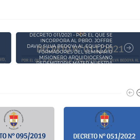
DECRETOS Y RESOLUCIONES
DECRETO 011/2021 - POR EL QUE SE
INCORPORA AL PBRO. JOFFRE
DAVID SILVA BEDOYA AL EQUIPO DE
FORMADORES DEL SEMINARIO
MISIONERO ARQUIDIOCESANO
REDEMPTORIS MATER NUESTRA
SEÑORA DE LA ASUNCIÓN