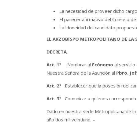
La necesidad de proveer dicho carg
El parecer afirmativo del Consejo de
La idoneidad del candidato propuesto
EL ARZOBISPO METROPOLITANO DE LA
DECRETA
Art. 1º
Nombrar al
Ecónomo
al servici
Nuestra Señora de la Asunción al
Pbro. Jof
Art. 2º
Establecer que la posesión del ca
Art. 3º
Comunicar a quienes corresponda y
Dado en nuestra sede Metropolitana de la S
año dos mil veintiuno. –