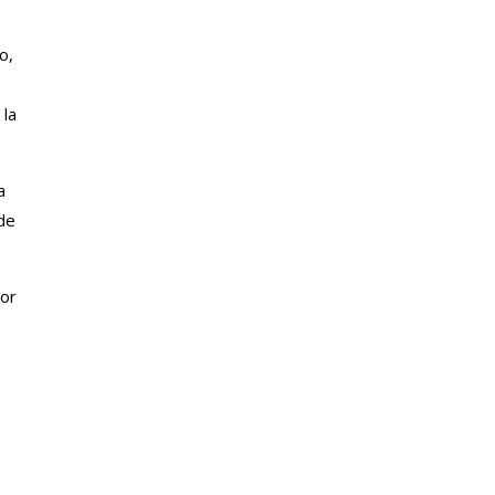
o,
 la
a
 de
por