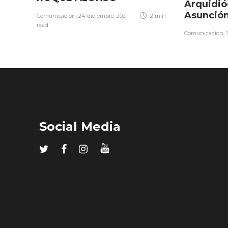
Arquidió
Asunció
Comunicación
,
24 diciembre, 2021
2 min
read
Comunicación
,
Social Media