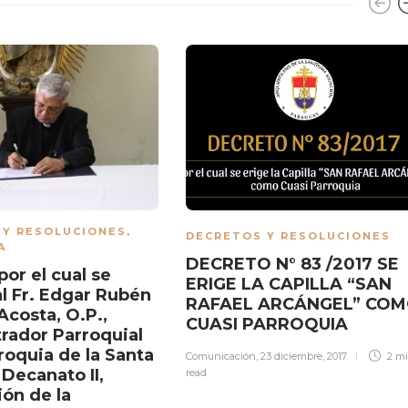
 Y RESOLUCIONES
,
DECRETOS Y RESOLUCIONES
A
DECRETO N° 83 /2017 SE
or el cual se
ERIGE LA CAPILLA “SAN
l Fr. Edgar Rubén
RAFAEL ARCÁNGEL” CO
costa, O.P.,
CUASI PARROQUIA
rador Parroquial
roquia de la Santa
Comunicación
,
23 diciembre, 2017
2 m
 Decanato II,
read
ión de la