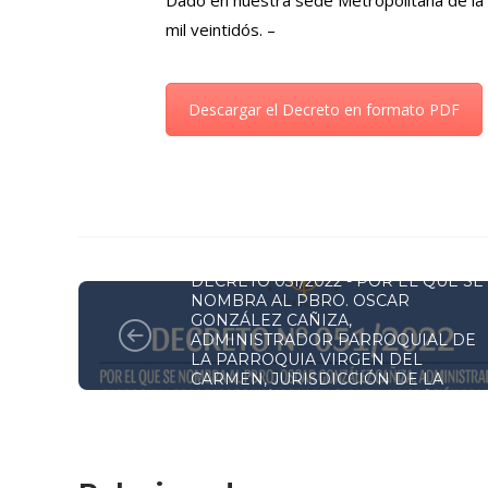
Dado en nuestra sede Metropolitana de la 
mil veintidós. –
Descargar el Decreto en formato PDF
DECRETOS Y RESOLUCIONES
DECRETO 051/2022 - POR EL QUE SE
NOMBRA AL PBRO. OSCAR
GONZÁLEZ CAÑIZA,
ADMINISTRADOR PARROQUIAL DE
LA PARROQUIA VIRGEN DEL
CARMEN, JURISDICCIÓN DE LA
ARQUIDIÓCESIS DE LA SANTÍSIMA
ASUNCIÓN