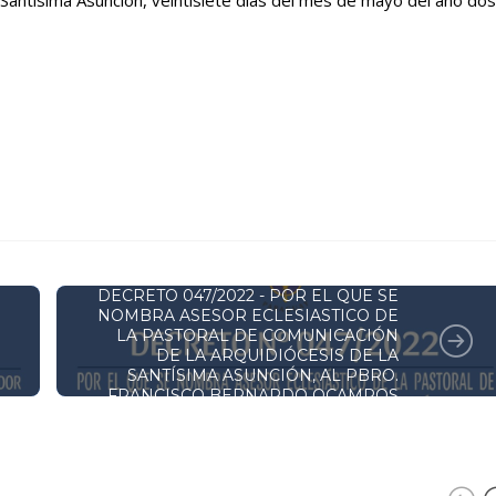
Santísima Asunción, veintisiete días del mes de mayo del año dos
DECRETOS Y RESOLUCIONES
DECRETO 047/2022 - POR EL QUE SE
NOMBRA ASESOR ECLESIASTICO DE
LA PASTORAL DE COMUNICACIÓN
DE LA ARQUIDIÓCESIS DE LA
SANTÍSIMA ASUNCIÓN, AL PBRO.
FRANCISCO BERNARDO OCAMPOS
MALDONADO