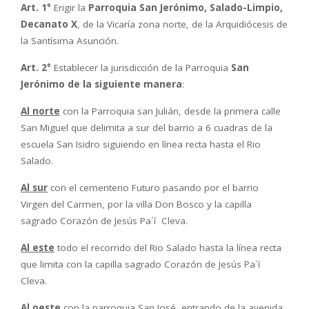
Art. 1°
Erigir la
Parroquia San Jerónimo, Salado-Limpio,
Decanato X
, de la Vicaría zona norte, de la Arquidiócesis de
la Santísima Asunción.
Art. 2°
Establecer la jurisdicción de la Parroquia
San
Jerónimo de la siguiente manera
:
Al norte
con la Parroquia san Julián, desde la primera calle
San Miguel que delimita a sur del barrio a 6 cuadras de la
escuela San Isidro siguiendo en línea recta hasta el Rio
Salado.
Al sur
con el cementerio Futuro pasando por el barrio
Virgen del Carmen, por la villa Don Bosco y la capilla
sagrado Corazón de Jesús Pa´í Cleva.
Al este
todo el recorrido del Rio Salado hasta la línea recta
que limita con la capilla sagrado Corazón de Jesús Pa´í
Cleva.
Al oeste
con la parroquia San José, entrando de la avenida