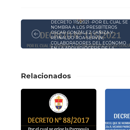
DECRETOS Y RESOLUCIONES
DECRETO 115/2021 -POR EL CUAL SE
NOMBRA A LOS PRESBÍTEROS
OSCAR GONZÁLEZ CAÑIZA Y
REINALDO ROA SERVÍN,
COLABORADORES DEL ECÓNOMO
EN LA ARQUIDIÓCESIS DE LA
SANTÍSIMA ASUNCIÓN
Relacionados