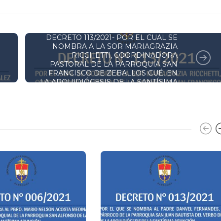
DECRETOS Y RESOLUCIONES
DECRETO 113/2021- POR EL CUAL SE
NOMBRA A LA SOR MARIAGRAZIA
RICCHETTI, COORDINADORA
PASTORAL DE LA PARROQUIA SAN
FRANCISCO DE ZEBALLOS CUÉ, EN
LA ARQUIDIÓCESIS DE LA SANTÍSIMA
ASUNCIÓN