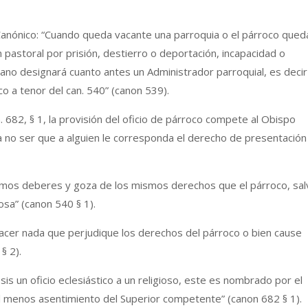
anónico: “Cuando queda vacante una parroquia o el párroco qued
ón pastoral por prisión, destierro o deportación, incapacidad o
ano designará cuanto antes un Administrador parroquial, es decir
o a tenor del can. 540” (canon 539).
. 682, § 1, la provisión del oficio de párroco compete al Obispo
 a no ser que a alguien le corresponda el derecho de presentación
mismos deberes y goza de los mismos derechos que el párroco, sal
sa” (canon 540 § 1).
 hacer nada que perjudique los derechos del párroco o bien cause
§ 2).
sis un oficio eclesiástico a un religioso, este es nombrado por el
l menos asentimiento del Superior competente” (canon 682 § 1).