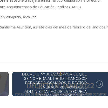
Ortíz Esteche
trabajará en forma coordinada con la Dirección
nto Arquidiocesano de Educación Católica (DAEC).
 y cumplido, archivar.
antísima Asunción, a siete días del mes de febrero del año dos m
DECRETOS Y RESOLUCIONES
DECRETO Nº 009/2022 -POR EL QUE
SE NOMBRA AL PBRO. FRANCISCO
BERNARDO OCAMPOS, DIRECTOR
GENERAL Y RESPONSABLE
ADMINISTRATIVO DE LA “ESCUELA
BASICA 4892 PARROQUIAL
SUBVENCIONADA CAACUPEMÍ”.