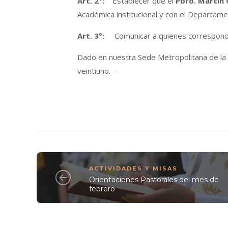
Art.
2°:
Establecer que el
Pbro. Martín 
Académica institucional y con el Departame
Art.
3°:
Comunicar a quienes corresponda
Dado en nuestra Sede Metropolitana de la S
veintiuno. –
ACTIVIDADES Y MISAS
Orientaciones Pastorales del mes de
febrero