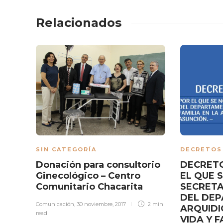
Relacionados
SIN CATEGORÍA
DECRETOS
Donación para consultorio
DECRETO
Ginecológico – Centro
EL QUE 
Comunitario Chacarita
SECRETA
DEL DE
Comunicación
,
30 noviembre, 2017
2 min
ARQUID
read
VIDA Y F