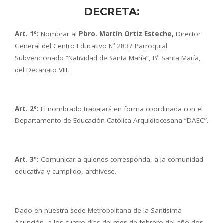
DECRETA:
Art. 1º:
Nombrar al
Pbro. Martín Ortiz Esteche,
Director
General del Centro Educativo Nº 2837 Parroquial
Subvencionado “Natividad de Santa María”, Bº Santa María,
del Decanato VIII.
Art. 2º:
El nombrado trabajará en forma coordinada con el
Departamento de Educación Católica Arquidiocesana “DAEC”.
Art. 3º:
Comunicar a quienes corresponda, a la comunidad
educativa y cumplido, archívese.
Dado en nuestra sede Metropolitana de la Santísima
Asunción, a los cuatro días del mes de febrero del año dos